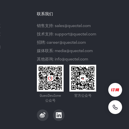
联系我们
议
销售支持: sales@quectel.com
策
技术支持: support@quectel.com
招聘: career@quectel.com
们
媒体联系: media@quectel.com
其他咨询: info@quectel.com
QuecDevZone
官方公众号
公众号