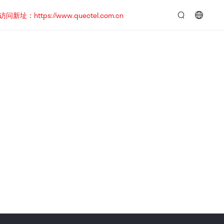
https://www.quectel.com.cn
言：
简
体
中
文