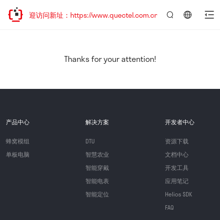
，欢迎访问新址：https://www.quectel.com.cn
言：
简
体
中
Thanks for your attention!
文
产品中心
解决方案
开发者中心
蜂窝模组
DTU
资源下载
单板电脑
智慧农业
文档中心
智能穿戴
开发工具
智能电表
应用笔记
智能定位
Helios SDK
FAQ