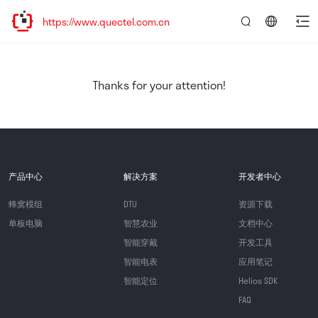
ttps://www.quectel.com.cn
言：
简
体
中
Thanks for your attention!
文
产品中心
解决方案
开发者中心
蜂窝模组
DTU
资源下载
单板电脑
智慧农业
文档中心
智能穿戴
开发工具
智能电表
应用笔记
智能定位
Helios SDK
FAQ