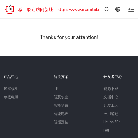
地址已迁移，欢迎访问新址：https://www.quectel.com.cn
言：
简
体
中
Thanks for your attention!
文
产品中心
解决方案
开发者中心
蜂窝模组
DTU
资源下载
单板电脑
智慧农业
文档中心
智能穿戴
开发工具
智能电表
应用笔记
智能定位
Helios SDK
FAQ