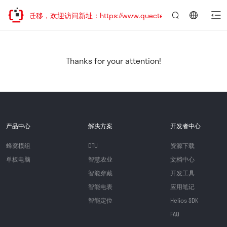
站地址已迁移，欢迎访问新址：https://www.quectel.com.cn
言：
简
体
中
Thanks for your attention!
文
产品中心
解决方案
开发者中心
蜂窝模组
DTU
资源下载
单板电脑
智慧农业
文档中心
智能穿戴
开发工具
智能电表
应用笔记
智能定位
Helios SDK
FAQ