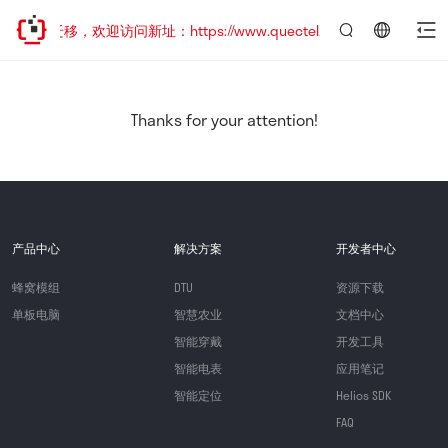
地址已迁移，欢迎访问新址：https://www.quectel.com.cn
言：
简
体
中
Thanks for your attention!
文
产品中心
解决方案
开发者中心
蜂窝模组
DTU
资源下载
单板电脑
智慧农业
文档中心
智能穿戴
开发工具
智能电表
应用笔记
智能定位
Helios SDK
FAQ