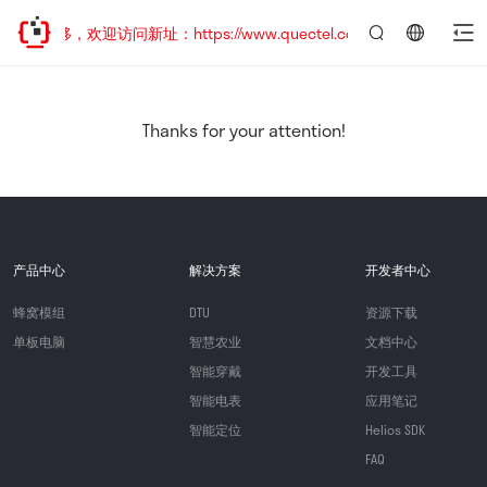
址已迁移，欢迎访问新址：https://www.quectel.com.cn
言：
简
体
中
Thanks for your attention!
文
产品中心
解决方案
开发者中心
蜂窝模组
DTU
资源下载
单板电脑
智慧农业
文档中心
智能穿戴
开发工具
智能电表
应用笔记
智能定位
Helios SDK
FAQ