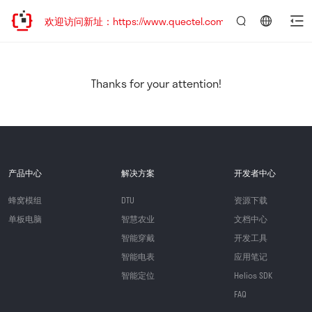
迁移，欢迎访问新址：https://www.quectel.com.cn
言：
简
体
中
Thanks for your attention!
文
产品中心
解决方案
开发者中心
蜂窝模组
DTU
资源下载
单板电脑
智慧农业
文档中心
智能穿戴
开发工具
智能电表
应用笔记
智能定位
Helios SDK
FAQ