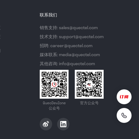
联系我们
议
销售支持: sales@quectel.com
策
技术支持: support@quectel.com
招聘: career@quectel.com
们
媒体联系: media@quectel.com
其他咨询: info@quectel.com
QuecDevZone
官方公众号
公众号