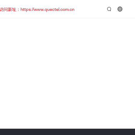
https://www.quectel.com.cn
言：
简
体
中
文