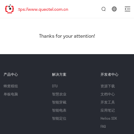
tps://www.quectel.com.cn
言：
简
体
中
Thanks for your attention!
文
产品中心
解决方案
开发者中心
蜂窝模组
DTU
资源下载
单板电脑
智慧农业
文档中心
智能穿戴
开发工具
智能电表
应用笔记
智能定位
Helios SDK
FAQ