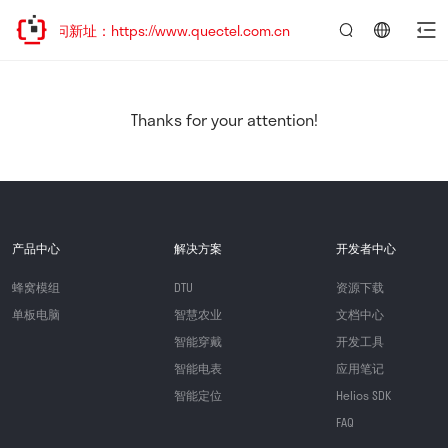
访问新址：https://www.quectel.com.cn
言：
简
体
中
Thanks for your attention!
文
产品中心
解决方案
开发者中心
蜂窝模组
DTU
资源下载
单板电脑
智慧农业
文档中心
智能穿戴
开发工具
智能电表
应用笔记
智能定位
Helios SDK
FAQ