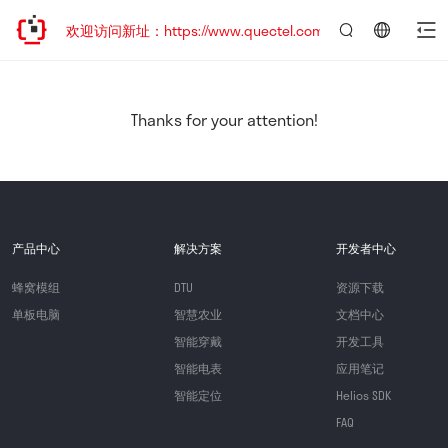
迁移，欢迎访问新址：https://www.quectel.com.cn
言：
简
体
中
Thanks for your attention!
文
产品中心
解决方案
开发者中心
蜂窝模组
DTU
资源下载
单板电脑
智慧农业
文档中心
智能穿戴
开发工具
智能电表
应用笔记
智能定位
Helios SDK
FAQ