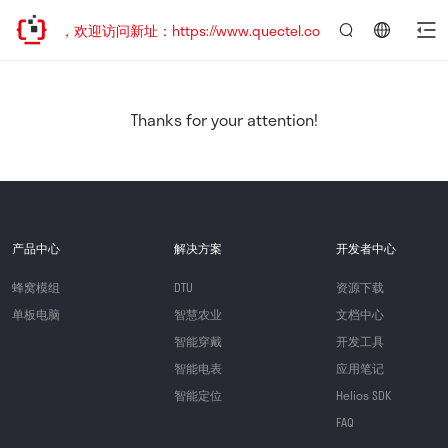
已迁移，欢迎访问新址：https://www.quectel.com.cn
言：
简
体
中
Thanks for your attention!
文
产品中心
解决方案
开发者中心
蜂窝模组
DTU
资源下载
单板电脑
智慧农业
文档中心
智能穿戴
开发工具
智能电表
应用笔记
智能定位
Helios SDK
FAQ