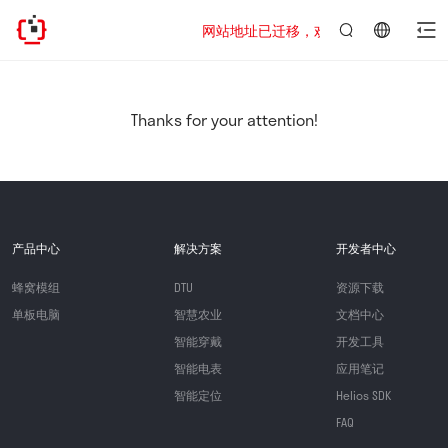
网站地址已迁移，欢迎访问新址：https://www
言：
简
体
中
Thanks for your attention!
文
产品中心
解决方案
开发者中心
蜂窝模组
DTU
资源下载
单板电脑
智慧农业
文档中心
智能穿戴
开发工具
智能电表
应用笔记
智能定位
Helios SDK
FAQ