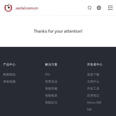
w.quectel.com.cn
言：
简
体
中
Thanks for your attention!
文
产品中心
解决方案
开发者中心
蜂窝模组
DTU
资源下载
单板电脑
智慧农业
文档中心
智能穿戴
开发工具
智能电表
应用笔记
智能定位
Helios SDK
FAQ