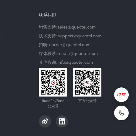
联系我们
议
销售支持: sales@quectel.com
策
技术支持: support@quectel.com
招聘: career@quectel.com
们
媒体联系: media@quectel.com
其他咨询: info@quectel.com
QuecDevZone
官方公众号
公众号