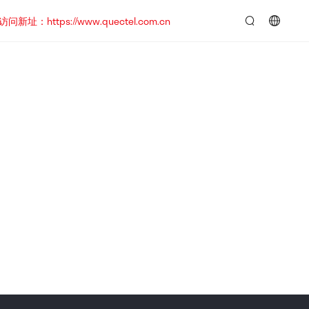
https://www.quectel.com.cn
言：
简
体
中
文