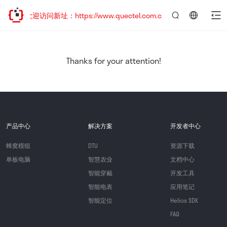
移，欢迎访问新址：https://www.quectel.com.cn
言：
简
体
中
Thanks for your attention!
文
产品中心
解决方案
开发者中心
蜂窝模组
DTU
资源下载
单板电脑
智慧农业
文档中心
智能穿戴
开发工具
智能电表
应用笔记
智能定位
Helios SDK
FAQ