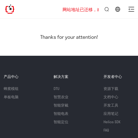
网站地址已迁移，欢迎访问新址：https://www
言：
简
体
中
Thanks for your attention!
文
产品中心
解决方案
开发者中心
蜂窝模组
DTU
资源下载
单板电脑
智慧农业
文档中心
智能穿戴
开发工具
智能电表
应用笔记
智能定位
Helios SDK
FAQ