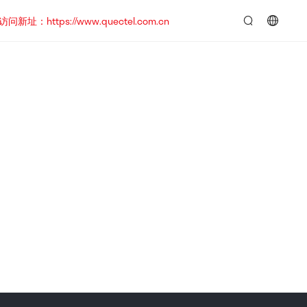
https://www.quectel.com.cn
言：
简
体
中
文