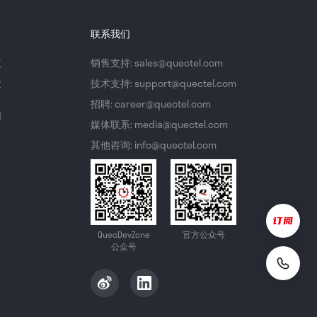
联系我们
议
销售支持: sales@quectel.com
策
技术支持: support@quectel.com
招聘: career@quectel.com
们
媒体联系: media@quectel.com
其他咨询: info@quectel.com
QuecDevZone
官方公众号
公众号