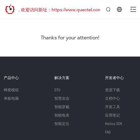
迁移，欢迎访问新址：https://www.quectel.com.cn
言：
简
体
中
Thanks for your attention!
文
产品中心
解决方案
开发者中心
蜂窝模组
DTU
资源下载
单板电脑
智慧农业
文档中心
智能穿戴
开发工具
智能电表
应用笔记
智能定位
Helios SDK
FAQ