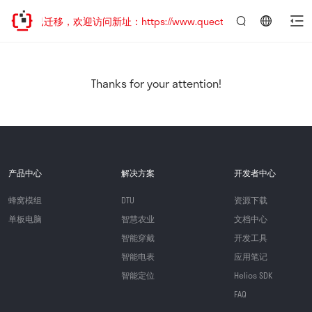
站地址已迁移，欢迎访问新址：https://www.quectel.com.cn
言：
简
体
中
Thanks for your attention!
文
产品中心
解决方案
开发者中心
蜂窝模组
DTU
资源下载
单板电脑
智慧农业
文档中心
智能穿戴
开发工具
智能电表
应用笔记
智能定位
Helios SDK
FAQ