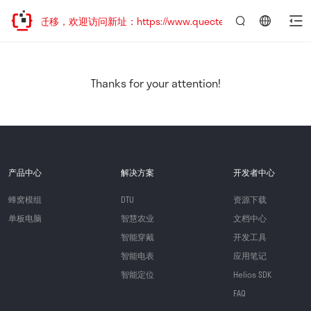
站地址已迁移，欢迎访问新址：https://www.quectel.com.cn
言：
简
体
中
Thanks for your attention!
文
产品中心
解决方案
开发者中心
蜂窝模组
DTU
资源下载
单板电脑
智慧农业
文档中心
智能穿戴
开发工具
智能电表
应用笔记
智能定位
Helios SDK
FAQ