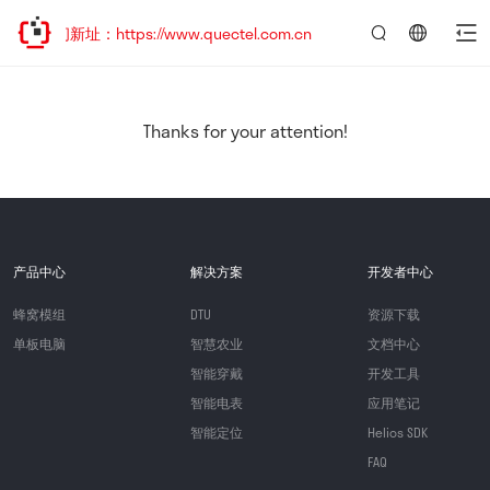
问新址：https://www.quectel.com.cn
言：
简
体
中
Thanks for your attention!
文
产品中心
解决方案
开发者中心
蜂窝模组
DTU
资源下载
单板电脑
智慧农业
文档中心
智能穿戴
开发工具
智能电表
应用笔记
智能定位
Helios SDK
FAQ