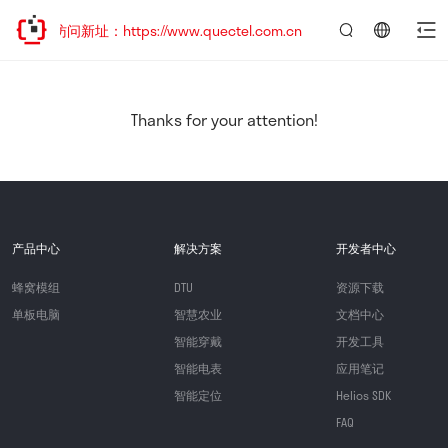
迎访问新址：https://www.quectel.com.cn
言：
简
体
中
Thanks for your attention!
文
产品中心
解决方案
开发者中心
蜂窝模组
DTU
资源下载
单板电脑
智慧农业
文档中心
智能穿戴
开发工具
智能电表
应用笔记
智能定位
Helios SDK
FAQ