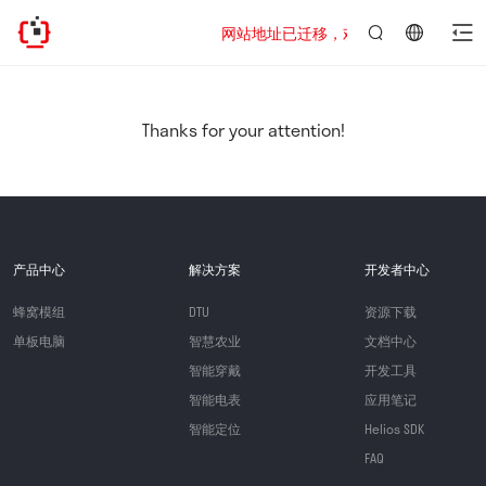
网站地址已迁移，欢迎访问新址：https://www
言：
简
体
中
Thanks for your attention!
文
产品中心
解决方案
开发者中心
蜂窝模组
DTU
资源下载
单板电脑
智慧农业
文档中心
智能穿戴
开发工具
智能电表
应用笔记
智能定位
Helios SDK
FAQ