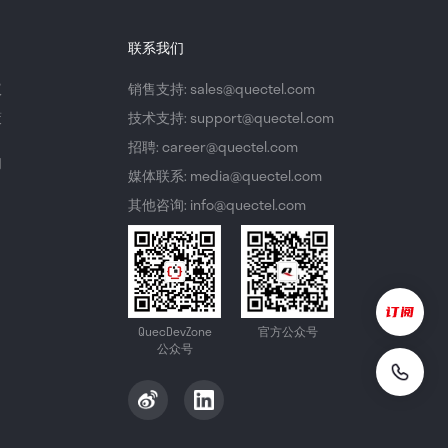
联系我们
议
销售支持: sales@quectel.com
策
技术支持: support@quectel.com
招聘: career@quectel.com
们
媒体联系: media@quectel.com
其他咨询: info@quectel.com
QuecDevZone
官方公众号
公众号