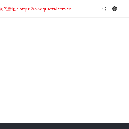
https://www.quectel.com.cn
言：
简
体
中
文