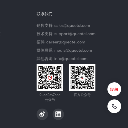
联系我们
议
销售支持: sales@quectel.com
策
技术支持: support@quectel.com
招聘: career@quectel.com
们
媒体联系: media@quectel.com
其他咨询: info@quectel.com
QuecDevZone
官方公众号
公众号