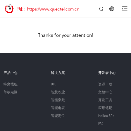
新址：https://www.quectel.com.cn
言：
简
体
中
Thanks for your attention!
文
产品中心
解决方案
开发者中心
蜂窝模组
DTU
资源下载
单板电脑
智慧农业
文档中心
智能穿戴
开发工具
智能电表
应用笔记
智能定位
Helios SDK
FAQ