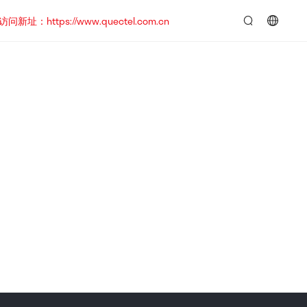
https://www.quectel.com.cn
言：
简
体
中
文