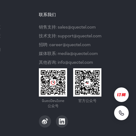
联系我们
议
销售支持: sales@quectel.com
策
技术支持: support@quectel.com
招聘: career@quectel.com
们
媒体联系: media@quectel.com
其他咨询: info@quectel.com
QuecDevZone
官方公众号
公众号