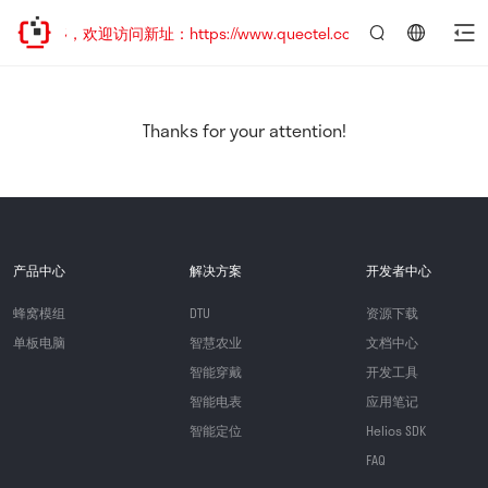
已迁移，欢迎访问新址：https://www.quectel.com.cn
言：
简
体
中
Thanks for your attention!
文
产品中心
解决方案
开发者中心
蜂窝模组
DTU
资源下载
单板电脑
智慧农业
文档中心
智能穿戴
开发工具
智能电表
应用笔记
智能定位
Helios SDK
FAQ