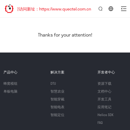
欢迎访问新址：https://www.quectel.com.cn
言：
简
体
中
Thanks for your attention!
文
产品中心
解决方案
开发者中心
蜂窝模组
DTU
资源下载
单板电脑
智慧农业
文档中心
智能穿戴
开发工具
智能电表
应用笔记
智能定位
Helios SDK
FAQ