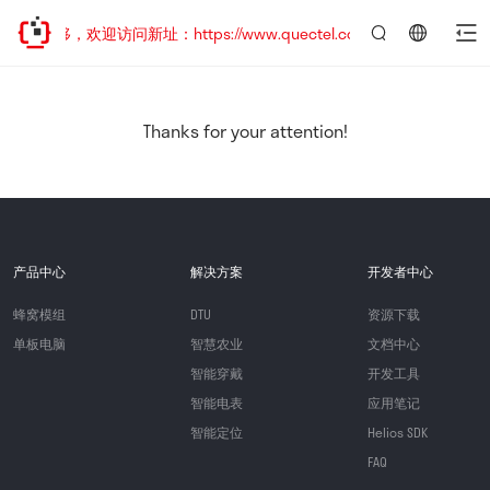
址已迁移，欢迎访问新址：https://www.quectel.com.cn
言：
简
体
中
Thanks for your attention!
文
产品中心
解决方案
开发者中心
蜂窝模组
DTU
资源下载
单板电脑
智慧农业
文档中心
智能穿戴
开发工具
智能电表
应用笔记
智能定位
Helios SDK
FAQ