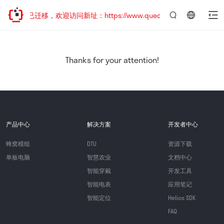
网站地址已迁移，欢迎访问新址：https://www.quectel.com.cn
言：
简
体
中
Thanks for your attention!
文
产品中心
解决方案
开发者中心
蜂窝模组
DTU
资源下载
单板电脑
智慧农业
文档中心
智能穿戴
开发工具
智能电表
应用笔记
智能定位
Helios SDK
FAQ