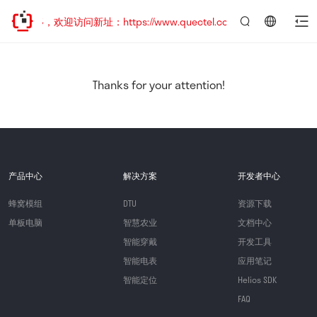
已迁移，欢迎访问新址：https://www.quectel.com.cn
言：
简
体
中
Thanks for your attention!
文
产品中心
解决方案
开发者中心
蜂窝模组
DTU
资源下载
单板电脑
智慧农业
文档中心
智能穿戴
开发工具
智能电表
应用笔记
智能定位
Helios SDK
FAQ