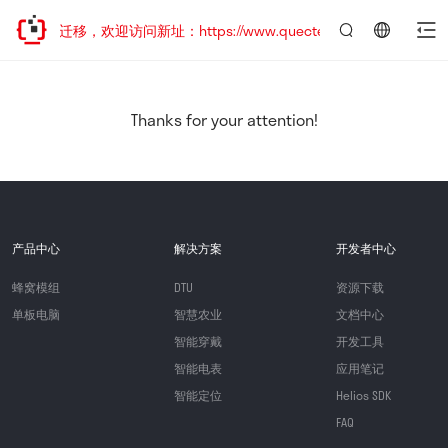
站地址已迁移，欢迎访问新址：https://www.quectel.com.cn
言：
简
体
中
Thanks for your attention!
文
产品中心
解决方案
开发者中心
蜂窝模组
DTU
资源下载
单板电脑
智慧农业
文档中心
智能穿戴
开发工具
智能电表
应用笔记
智能定位
Helios SDK
FAQ