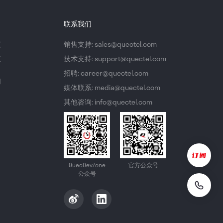
联系我们
议
销售支持: sales@quectel.com
策
技术支持: support@quectel.com
招聘: career@quectel.com
们
媒体联系: media@quectel.com
其他咨询: info@quectel.com
QuecDevZone
官方公众号
公众号