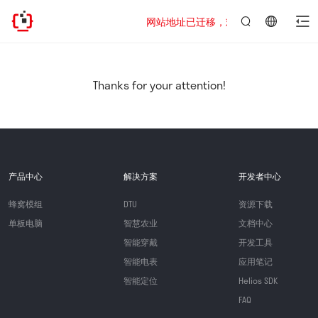
网站地址已迁移，欢迎访问新址：https://ww
言：
简
体
中
Thanks for your attention!
文
产品中心
解决方案
开发者中心
蜂窝模组
DTU
资源下载
单板电脑
智慧农业
文档中心
智能穿戴
开发工具
智能电表
应用笔记
智能定位
Helios SDK
FAQ