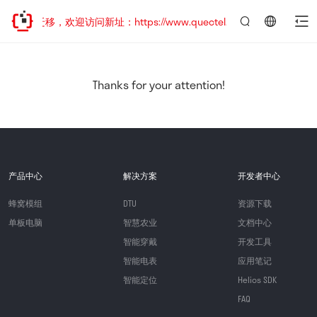
地址已迁移，欢迎访问新址：https://www.quectel.com.cn
言：
简
体
中
Thanks for your attention!
文
产品中心
解决方案
开发者中心
蜂窝模组
DTU
资源下载
单板电脑
智慧农业
文档中心
智能穿戴
开发工具
智能电表
应用笔记
智能定位
Helios SDK
FAQ