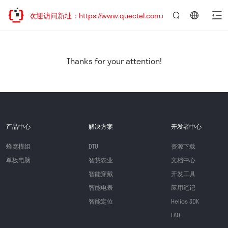
移，欢迎访问新址：https://www.quectel.com.cn
言：
简
体
中
Thanks for your attention!
文
产品中心
解决方案
开发者中心
蜂窝模组
DTU
资源下载
单板电脑
智慧农业
文档中心
智能穿戴
开发工具
智能电表
应用笔记
智能定位
Helios SDK
FAQ