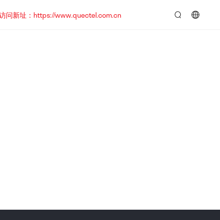
https://www.quectel.com.cn
言：
简
体
中
文