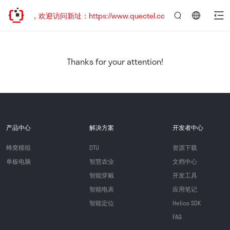
已迁移，欢迎访问新址：https://www.quectel.com.cn
言：
简
体
中
Thanks for your attention!
文
产品中心
解决方案
开发者中心
蜂窝模组
DTU
资源下载
单板电脑
智慧农业
文档中心
智能穿戴
开发工具
智能电表
应用笔记
智能定位
Helios SDK
FAQ