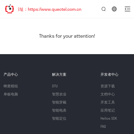
新址：https://www.quectel.com.cn
言：
简
体
中
Thanks for your attention!
文
产品中心
解决方案
开发者中心
蜂窝模组
DTU
资源下载
单板电脑
智慧农业
文档中心
智能穿戴
开发工具
智能电表
应用笔记
智能定位
Helios SDK
FAQ