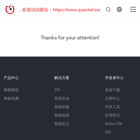
已迁移，欢迎访问新址：https://www.quectel.com.cn
言：
简
体
中
Thanks for your attention!
文
产品中心
解决方案
开发者中心
蜂窝模组
DTU
资源下载
单板电脑
智慧农业
文档中心
智能穿戴
开发工具
智能电表
应用笔记
智能定位
Helios SDK
FAQ