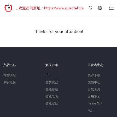
已迁移，欢迎访问新址：https://www.quectel.com.cn
言：
简
体
中
Thanks for your attention!
文
产品中心
解决方案
开发者中心
蜂窝模组
DTU
资源下载
单板电脑
智慧农业
文档中心
智能穿戴
开发工具
智能电表
应用笔记
智能定位
Helios SDK
FAQ