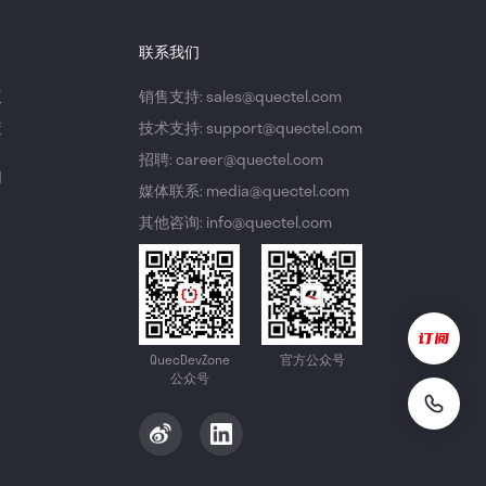
联系我们
议
销售支持: sales@quectel.com
策
技术支持: support@quectel.com
招聘: career@quectel.com
们
媒体联系: media@quectel.com
其他咨询: info@quectel.com
QuecDevZone
官方公众号
公众号