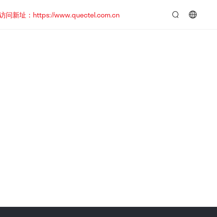
https://www.quectel.com.cn
言：
简
体
中
文