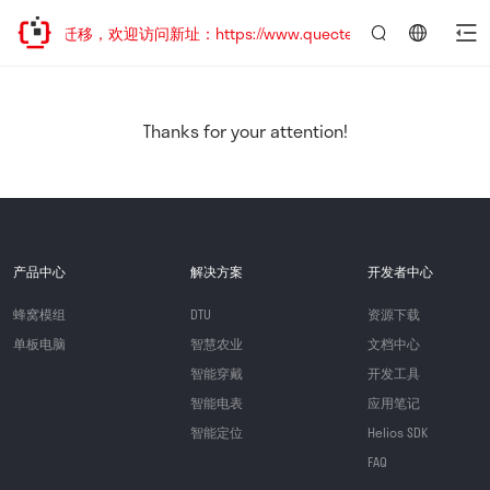
站地址已迁移，欢迎访问新址：https://www.quectel.com.cn
言：
简
体
中
Thanks for your attention!
文
产品中心
解决方案
开发者中心
蜂窝模组
DTU
资源下载
单板电脑
智慧农业
文档中心
智能穿戴
开发工具
智能电表
应用笔记
智能定位
Helios SDK
FAQ