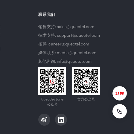
联系我们
议
销售支持: sales@quectel.com
策
技术支持: support@quectel.com
招聘: career@quectel.com
们
媒体联系: media@quectel.com
其他咨询: info@quectel.com
QuecDevZone
官方公众号
公众号