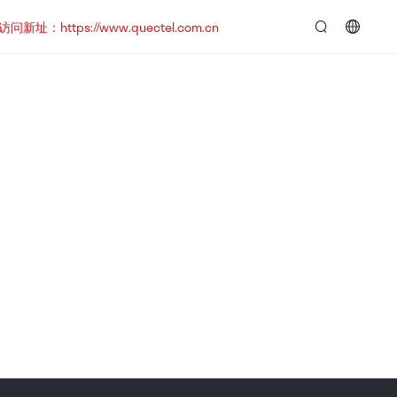
https://www.quectel.com.cn
言：
简
体
中
文