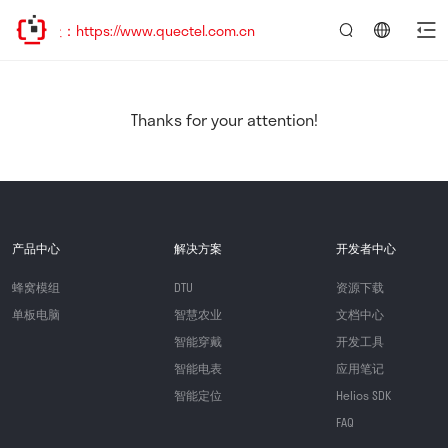
：https://www.quectel.com.cn
言：
简
体
中
Thanks for your attention!
文
产品中心
解决方案
开发者中心
蜂窝模组
DTU
资源下载
单板电脑
智慧农业
文档中心
智能穿戴
开发工具
智能电表
应用笔记
智能定位
Helios SDK
FAQ