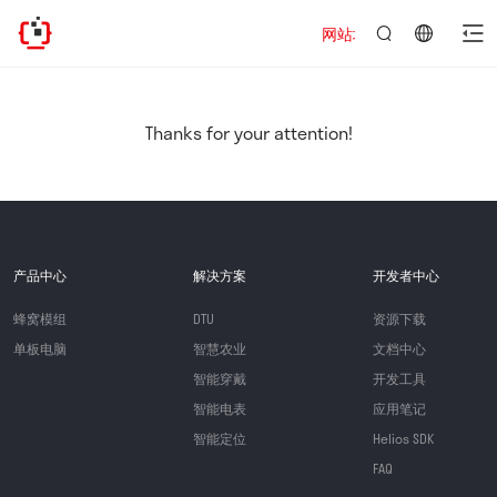
网站地址已迁移，欢迎访问新址：ht
言：
简
体
中
Thanks for your attention!
文
产品中心
解决方案
开发者中心
蜂窝模组
DTU
资源下载
单板电脑
智慧农业
文档中心
智能穿戴
开发工具
智能电表
应用笔记
智能定位
Helios SDK
FAQ