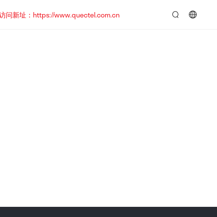
https://www.quectel.com.cn
言：
简
体
中
文