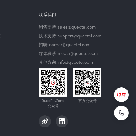
联系我们
议
销售支持: sales@quectel.com
策
技术支持: support@quectel.com
招聘: career@quectel.com
们
媒体联系: media@quectel.com
其他咨询: info@quectel.com
QuecDevZone
官方公众号
公众号